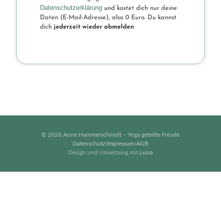
Datenschutzerklärung
und kostet dich nur deine
Daten (E-Mail-Adresse), also 0 Euro. Du kannst
dich
jederzeit wieder abmelden
.
© 2026 Anne Hammerschmidt – Yoga geteilte Freude
Datenschutz
|
Impressum
|
AGB
Design und Umsetzung mit
Luisa